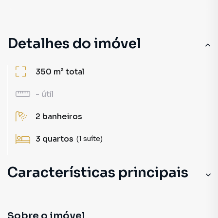
Detalhes do imóvel
350 m²
total
-
útil
2
banheiros
3
quartos
(1 suíte)
Características principais
Sobre o imóvel