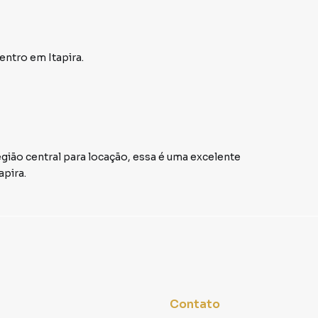
Centro
em Itapira
.
egião central para locação, essa é uma excelente
apira.
Contato