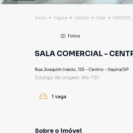
Início
Itapira
Centro
Sala
SA0002_
Fotos
SALA COMERCIAL - CENTR
Rua Joaquim Inácio
,
125
-
Centro
-
Itapira
/
SP
Código de origem:
RN-721
1
vaga
Sobre o imóvel