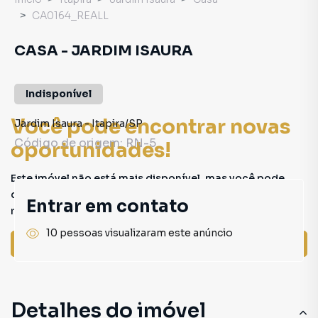
CA0164_REALL
CASA - JARDIM ISAURA
Indisponível
Você pode encontrar novas
Jardim Isaura
-
Itapira
/
SP
Código de origem:
RN-5
oportunidades!
Este imóvel não está mais disponível, mas você pode
conferir outros em nosso site ou deixar seu contato para
Entrar em contato
receber mais informações.
10 pessoas visualizaram este anúncio
Ver sugestões
Detalhes do imóvel