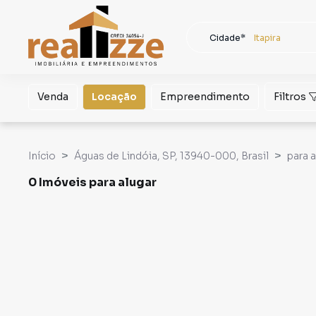
Cidade*
Itapira
Todas as cidades
Localidade
Itapira
Venda
Locação
Empreendimento
Filtros
Buscar
Início
Águas de Lindóia, SP, 13940-000, Brasil
para a
0 Imóveis para alugar
As melhores ofertas de Imóveis para alugar - realizzen