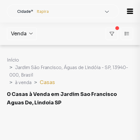
Cidade*
Itapira
Todas as cidades
Localidade
Itapira
Venda
Buscar
Início
Jardim São Francisco, Águas de Lindóia - SP, 13940-
000, Brasil
Casas
à venda
0 Casas à Venda em Jardim Sao Francisco
Aguas De, Lindoia SP