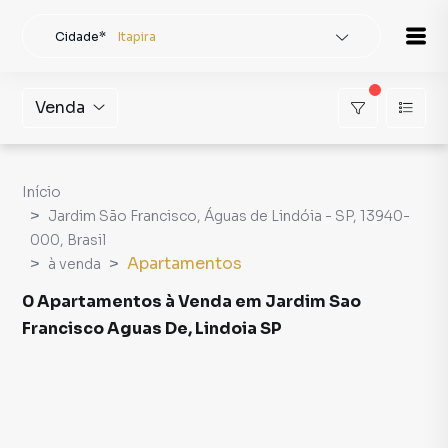
Cidade*
Itapira
Todas as cidades
Localidade
Itapira
Venda
Buscar
Início
Jardim São Francisco, Águas de Lindóia - SP, 13940-
000, Brasil
Apartamentos
à venda
0 Apartamentos à Venda em Jardim Sao
Francisco Aguas De, Lindoia SP