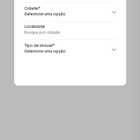
Cidade*
Selecione uma opção
Todas as cidades
Localidade
Itapira
Tipo de imóvel*
Selecione uma opção
Todos os tipos
Apartamento
Buscar
Casa
Chácara
Empreendimento
Galpão / Barracão
Sala
Sobrado
Terreno