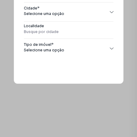
Cidade*
Selecione uma opção
Todas as cidades
Localidade
Itapira
Tipo de imóvel*
Selecione uma opção
Todos os tipos
Apartamento
Buscar
Casa
Chácara
Empreendimento
Galpão / Barracão
Sala
Sobrado
Terreno