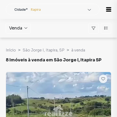
Cidade*
Itapira
Todas as cidades
Localidade
Itapira
Venda
Buscar
Início
São Jorge I, Itapira, SP
à venda
8 Imóveis à venda em São Jorge I, Itapira SP