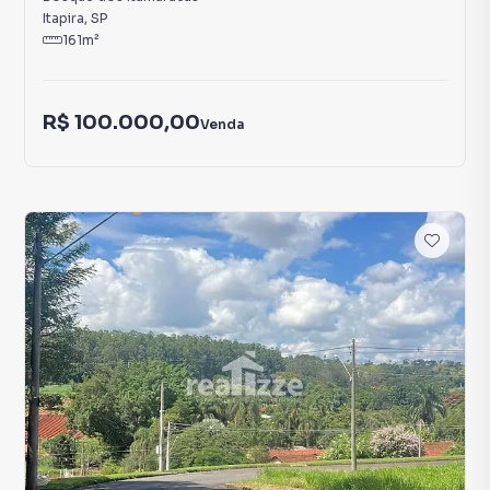
Itapira
,
SP
161
m²
R$ 100.000,00
Venda