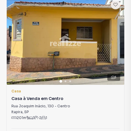
3
Casa
Casa à Venda em Centro
Rua Joaquim Inácio
,
130
-
Centro
Itapira
,
SP
201
m²
3
2
1