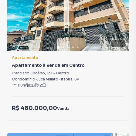
18
Apartamento
Apartamento à Venda em Centro
Francisco Glicério
,
131
-
Centro
Condomínio Juca Mulato
·
Itapira
,
SP
118
m²
3
2
1
R$ 480.000,00
Venda