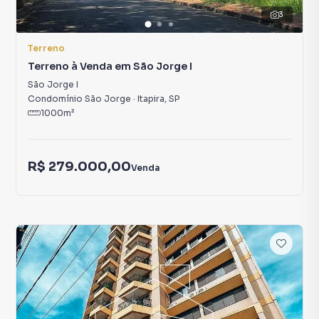
3
Terreno
Terreno à Venda em São Jorge I
São Jorge I
Condomínio São Jorge
·
Itapira
,
SP
1000
m²
R$ 279.000,00
Venda