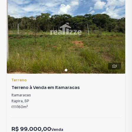
1
Terreno
Terreno à Venda em Itamaracas
Itamaracas
Itapira
,
SP
160
m²
R$ 99.000,00
Venda