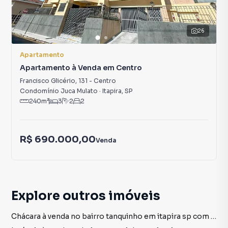
26
Apartamento
Apartamento à Venda em Centro
Francisco Glicério
,
131
-
Centro
Condomínio Juca Mulato
·
Itapira
,
SP
240
m²
3
2
2
R$ 690.000,00
Venda
Explore outros imóveis
Chácara à venda no bairro tanquinho em itapira sp com 3 vagas