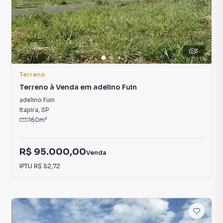
3
Terreno
Terreno à Venda em adelino Fuin
adelino Fuin
Itapira
,
SP
160
m²
R$ 95.000,00
Venda
IPTU
R$ 52,72